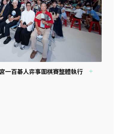
 故宮一百碁人弈事圍棋賽整體執行