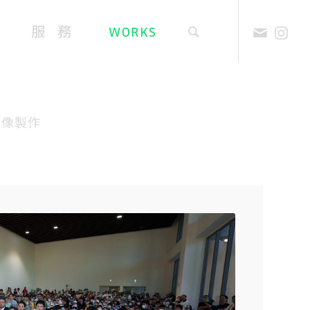
服 務
WORKS
實 績
影像製作