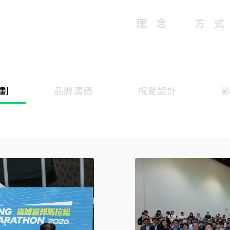
理 念
方 式
劃
品牌溝通
視覺設計